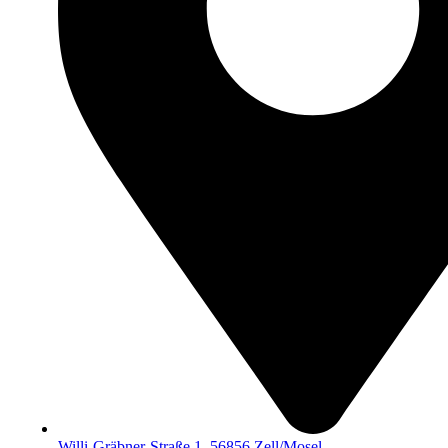
Willi-Gräbner-Straße 1, 56856 Zell/Mosel