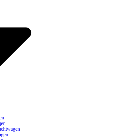
en
gen
uchtwagen
agen