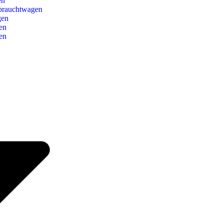
en
brauchtwagen
gen
en
en