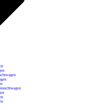
en
gen
uchtwagen
agen
en
brauchtwagen
gen
en
en